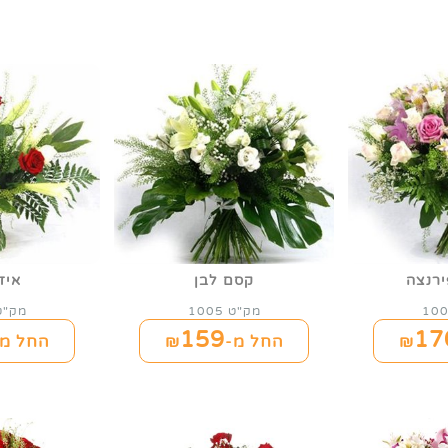
רנצה
קסם לבן
איזה
מק"ט 1005
מק"ט 06
159
17
החל מ-₪
החל מ-