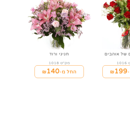
 של אוהבים
חגיגי ורוד
10
מק"ט 1018
140
199
₪
החל מ-₪