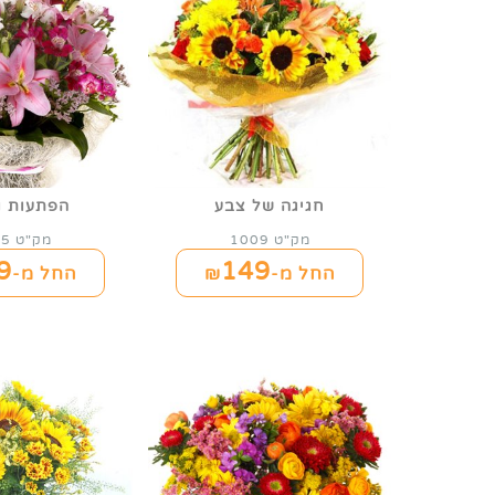
חגיגה של צבע
הפתעות ו
מק"ט 1009
מק"ט 1015
9
149
החל מ-₪
החל מ-₪