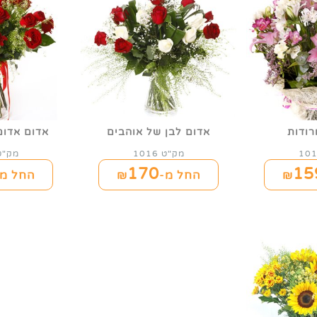
רודות
אדום לבן של אוהבים
אדום אדום
מק"ט 1016
מק"ט 16
170
15
החל מ-₪
החל מ-