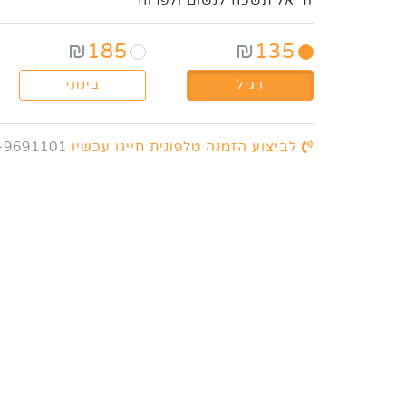
זר אל תשכח לנשום ולפרוח
₪
185
₪
135
רגיל
בינוני
לביצוע הזמנה טלפונית חייגו עכשיו
-9691101