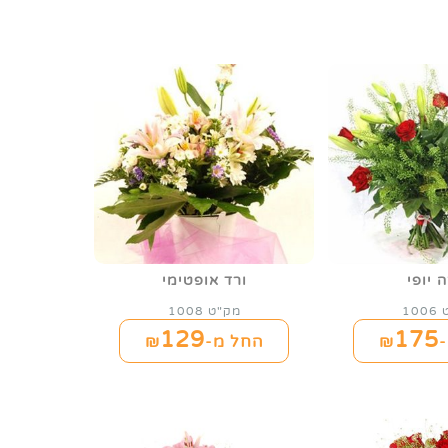
 יופי
ורד אופטימי
10
מק"ט 1008
129
175
₪
החל מ-₪