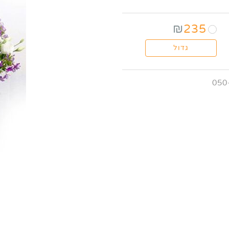
₪
235
גדול
050