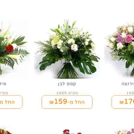
רנצה
קסם לבן
איזה
מק"ט 1005
מק"ט 06
159
17
החל מ-₪
החל מ-