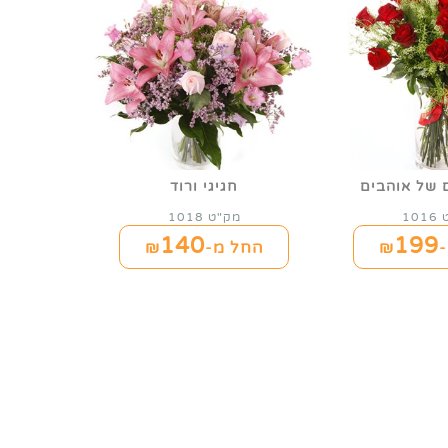
 של אוהבים
חגיגי ורוד
10
מק"ט 1018
140
199
₪
החל מ-₪