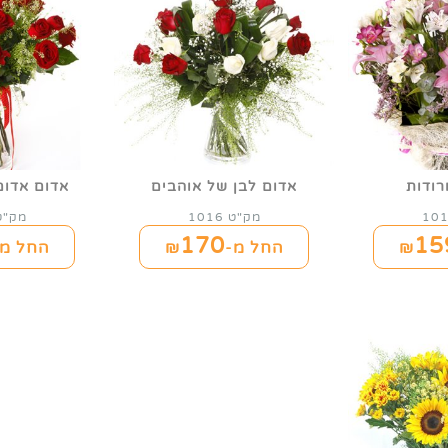
רודות
אדום לבן של אוהבים
אדום אדום
מק"ט 1016
מק"ט 16
170
15
החל מ-₪
החל מ-