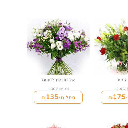
 יופי
אל תשכח לנשום
10
מק"ט 1007
135
175
₪
החל מ-₪