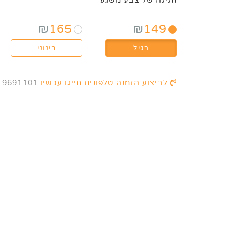
חגיגה של צבע משגע
₪
165
₪
149
רגיל
בינוני
לביצוע הזמנה טלפונית חייגו עכשיו
-9691101