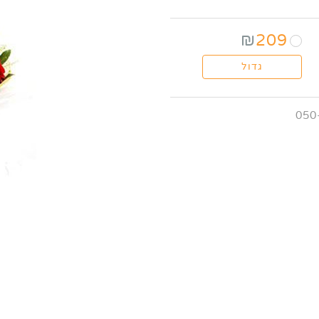
₪
209
גדול
050