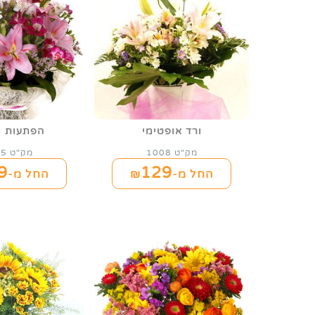
ורד אופטימי
הפתעות ו
מק"ט 1008
מק"ט 1015
9
129
החל מ-₪
החל מ-₪