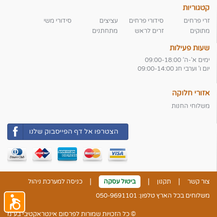
קטגוריות
זרי פרחים
סידורי פרחים
עציצים
סידורי משי
מתוקים
זרים לראש
מתחתנים
שעות פעילות
ימים א'-ה' 09:00-18:00
יום ו' וערבי חג 09:00-14:00
אזורי חלוקה
משלוחי החנות
הצטרפו אל דף הפייסבוק שלנו
|
|
|
צור קשר
תקנון
ביטול עסקה
כניסה למערכת ניהול
משלוחים בכל הארץ טלפון: 050-9691101
© כל הזכויות שמורות לפרסום אינטראקטיבי בע״מ