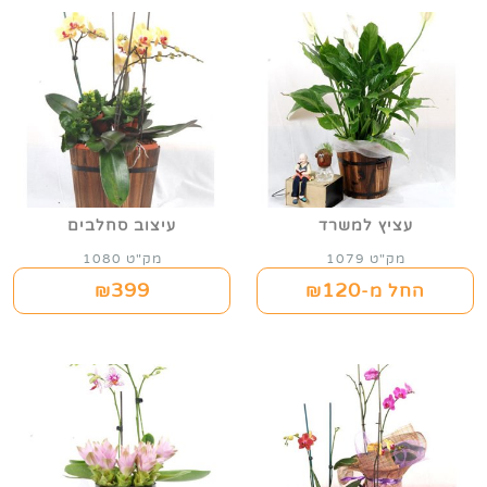
עציץ למשרד
עיצוב סחלבים
מק"ט 1079
מק"ט 1080
399
120
החל מ-₪
₪