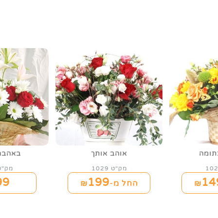
תומה
אוהב אותך
באהבה
מק"ט 1029
מק"ט 31
99
199
14
החל מ-₪