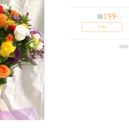
₪
199
גדול
050