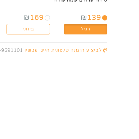
סידור פרחים שמח פורח
₪
169
₪
139
רגיל
בינוני
לביצוע הזמנה טלפונית חייגו עכשיו
-9691101