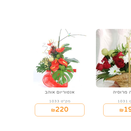
 מרוסיה
אנטוריום אוהב
10
מק"ט 1033
220
1
₪
₪