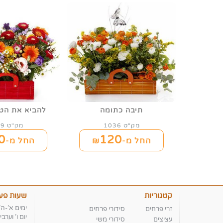
תיבה כתומה
להביא את הט
מק"ט 1036
מק"ט 1039
0
120
החל מ-₪
החל מ-₪
קטגוריות
שעות פעי
ימים א'-ה' :00-18:00
זרי פרחים
סידורי פרחים
יום ו' וערבי חג 4:00
עציצים
סידורי משי