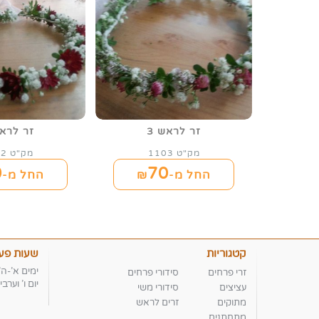
זר לראש 3
זר לראש
מק"ט 1103
מק"ט 1102
0
70
החל מ-₪
החל מ-₪
קטגוריות
שעות פעי
ימים א'-ה' :00-18:00
זרי פרחים
סידורי פרחים
יום ו' וערבי חג 4:00
עציצים
סידורי משי
מתוקים
זרים לראש
מתחתנים