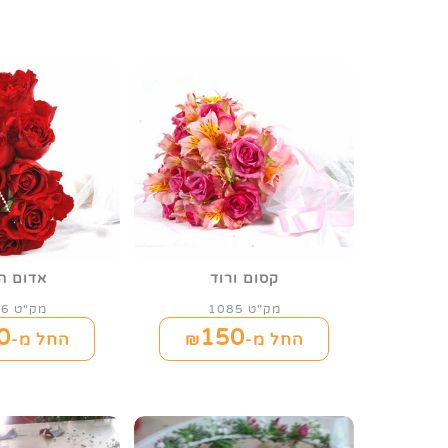
קסום ורוד
אדום ה
מק"ט 1085
מק"ט 1086
0
150
החל מ-₪
החל מ-₪