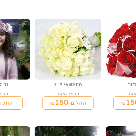
דור
התינשאי לי ?
זר ל
מק"ט 1084
מק"ט 05
150
15
החל מ-₪
החל מ