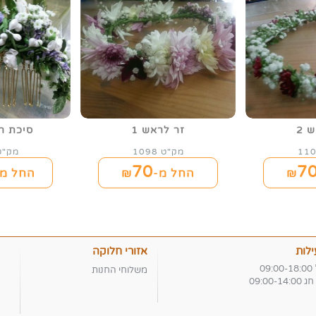
 2
זר לראש 1
סיכת ר
מק"ט 1098
מק"ט 97
70
7
החל מ-₪
החל מ-
לות
אזורי חלוקה
09
משלוחי החנות
09:00-1