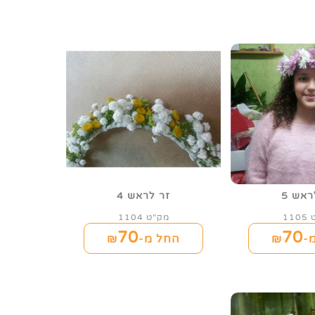
ראש 5
זר לראש 4
11
מק"ט 1104
70
70
-₪
החל מ-₪