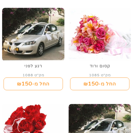
קסום ורוד
רגע לפני
מק"ט 1085
מק"ט 1088
150
150
החל מ-₪
החל מ-₪