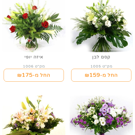
קסם לבן
איזה יופי
מק"ט 1005
מק"ט 1006
175
159
החל מ-₪
החל מ-₪