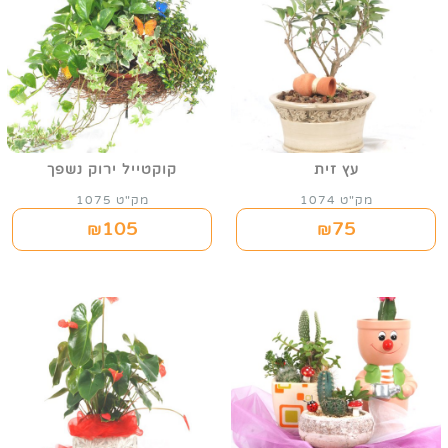
עץ זית
קוקטייל ירוק נשפך
מק"ט 1074
מק"ט 1075
105
75
₪
₪