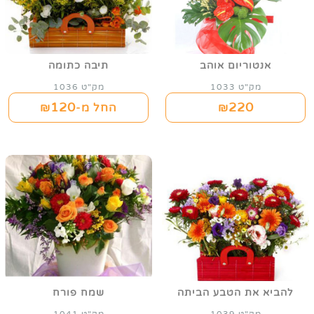
אנטוריום אוהב
תיבה כתומה
מק"ט 1033
מק"ט 1036
120
220
₪
החל מ-₪
להביא את הטבע הביתה
שמח פורח