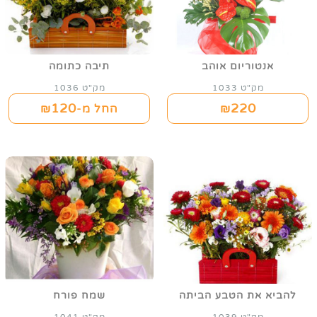
אנטוריום אוהב
תיבה כתומה
מק"ט 1033
מק"ט 1036
120
220
₪
החל מ-₪
להביא את הטבע הביתה
שמח פורח