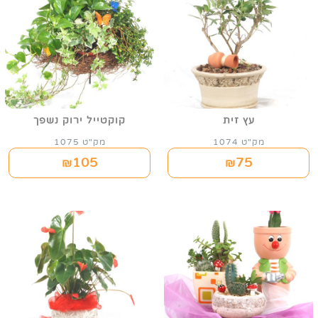
עץ זית
קוקטייל ירוק נשפך
מק"ט 1074
מק"ט 1075
105
75
₪
₪