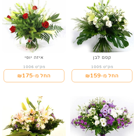
קסם לבן
איזה יופי
מק"ט 1005
מק"ט 1006
175
159
החל מ-₪
החל מ-₪