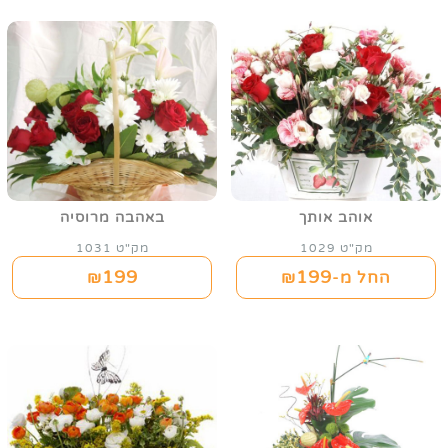
אוהב אותך
באהבה מרוסיה
מק"ט 1029
מק"ט 1031
199
199
החל מ-₪
₪